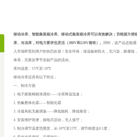
移动冷库、智能集装箱冷库、移动式集装箱冷库可以有效解决；另根据方便
库、冷冻库，对电力要求也灵活（
380V
和
220V
都有）。
同时，该产品还能通
入市场即受到用户的热烈欢迎！安全环保：保温板材防火，无污染，耐腐蚀
体系，完善反季节农副产品的流动。
库内温度：
15℃
至
-18℃
移动冷库还具有以下特点：
一、制冷方面
1.
电子膨胀阀精准调控
——
冷库降温迅速；
2.
热氟整体化霜
——
智能化霜
3.
冷凝风机无极调速
——
降低能耗，降低噪音；
4.
安装维护简便，插电式启动，无人值守；
5.
制冷调节温度范围宽，从
-18℃
至
15℃
，调节精度达
0.1
度；