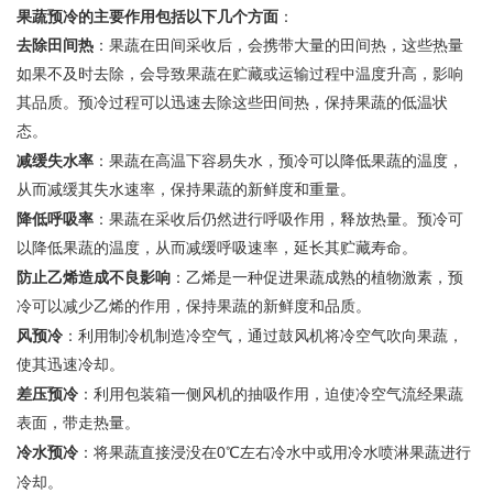
果蔬预冷的主要作用包括以下几个方面
‌：
去除田间热
‌：果蔬在田间采收后，会携带大量的田间热，这些热量
如果不及时去除，会导致果蔬在贮藏或运输过程中温度升高，影响
其品质。预冷过程可以迅速去除这些田间热，保持果蔬的低温状
态‌
。
减缓失水率
‌：果蔬在高温下容易失水，预冷可以降低果蔬的温度，
从而减缓其失水速率，保持果蔬的新鲜度和重量‌
。
降低呼吸率
‌：果蔬在采收后仍然进行呼吸作用，释放热量。预冷可
以降低果蔬的温度，从而减缓呼吸速率，延长其贮藏寿命‌
。
防止乙烯造成不良影响
‌：乙烯是一种促进果蔬成熟的植物激素，预
冷可以减少乙烯的作用，保持果蔬的新鲜度和品质‌
。
风预冷
‌：利用制冷机制造冷空气，通过鼓风机将冷空气吹向果蔬，
使其迅速冷却‌
。
差压预冷
‌：利用包装箱一侧风机的抽吸作用，迫使冷空气流经果蔬
表面，带走热量‌
。
冷水预冷
‌：将果蔬直接浸没在
0
冷水中或用冷水喷淋果蔬进行
℃
左右
冷却
。