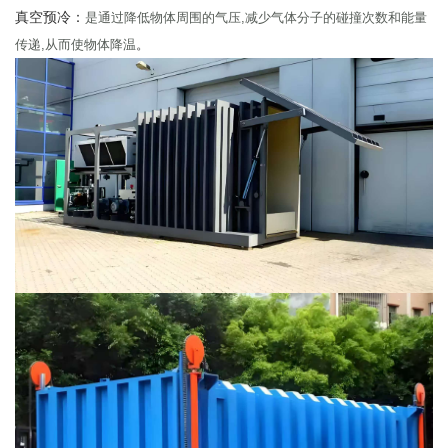
真空预冷：
是通过降低物体周围的气压
,
减少气体分子的碰撞次数和能量
传递
,
从而使物体降温
。